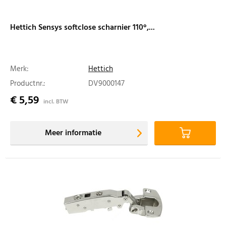
Hettich Sensys softclose scharnier 110°,...
Merk:
Hettich
Productnr.:
DV9000147
€ 5,59
incl. BTW
Meer informatie