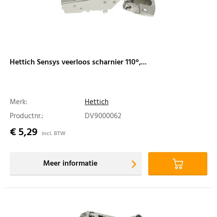
Hettich Sensys veerloos scharnier 110°,...
Merk:
Hettich
Productnr.:
DV9000062
€ 5,29
incl. BTW
Meer informatie