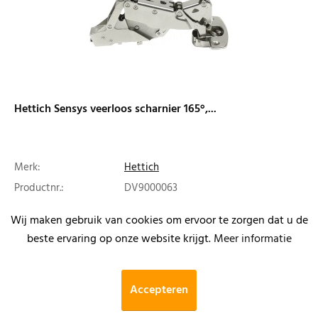
Hettich Sensys veerloos scharnier 165°,...
Merk:
Hettich
Productnr.:
DV9000063
€ 8,88
incl. BTW
Wij maken gebruik van cookies om ervoor te zorgen dat u de
beste ervaring op onze website krijgt.
Meer informatie
Meer informatie
Accepteren