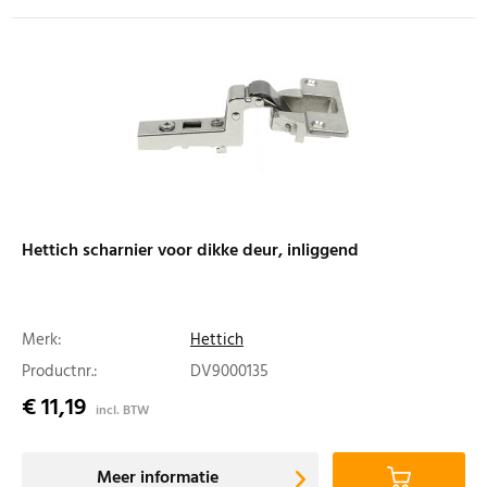
Hettich scharnier voor dikke deur, inliggend
Merk:
Hettich
Productnr.:
DV9000135
€ 11,19
incl. BTW
Meer informatie