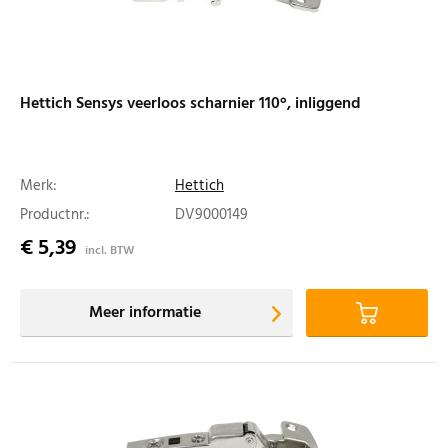
Hettich Sensys veerloos scharnier 110°, inliggend
Merk:
Hettich
Productnr.:
DV9000149
€ 5,39
incl. BTW
Meer informatie