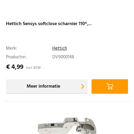
Hettich Sensys softclose scharnier 110°,...
Merk:
Hettich
Productnr.:
DV9000148
€ 4,99
incl. BTW
Meer informatie