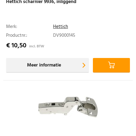
Hettich scharnier 9936, inliggend
Merk:
Hettich
Productnr.:
DV9000145
€ 10,50
incl. BTW
Meer informatie