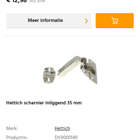
€ 12,98
incl. BTW
Meer informatie
Hettich scharnier inliggend 35 mm
Merk:
Hettich
Productnr.:
DV9000140