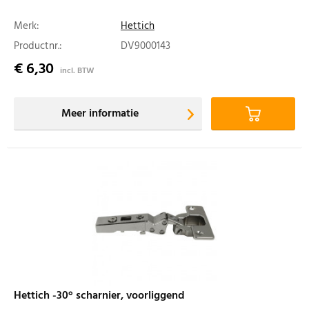
Merk:
Hettich
Productnr.:
DV9000143
€ 6,30
incl. BTW
Meer informatie
Hettich -30° scharnier, voorliggend