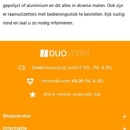
gepolijst of aluminium en dit alles in diverse maten. Ook zijn
er raamuitzetters met bedieningsstok te bestellen. Kijk rustig
rond en laat u zo nodig informeren.
Gratis
bezorging vanaf € 149,- (NL & BE)
Verzendkosten
€6,95
(NL & BE)
Alle A-merken onder één dak
Shopservice
Informatie