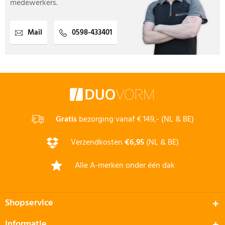
medewerkers.
Mail
0598-433401
Gratis
bezorging vanaf € 149,- (NL & BE)
Verzendkosten
€6,95
(NL & BE)
Alle A-merken onder één dak
Shopservice
Informatie