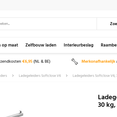
Zoe
n op maat
Zelfbouw laden
Interieurbeslag
Raambe
rzendkosten
€6,95
(NL & BE)
Merkonafhankelijk
iders
Ladegeleiders Softclose V6
Ladegeleiders Softclose V6, 
Ladeg
30 kg