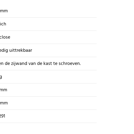
 mm
ich
close
edig uittrekbaar
n de zijwand van de kast te schroeven.
g
 mm
 mm
291