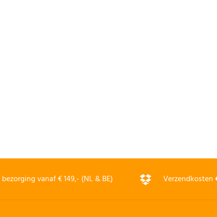
bezorging vanaf € 149,- (NL & BE)
Verzendkosten