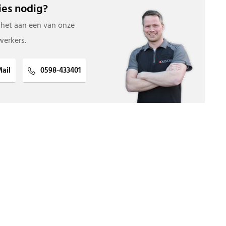
es nodig?
 het aan een van onze
erkers.
ail
0598-433401