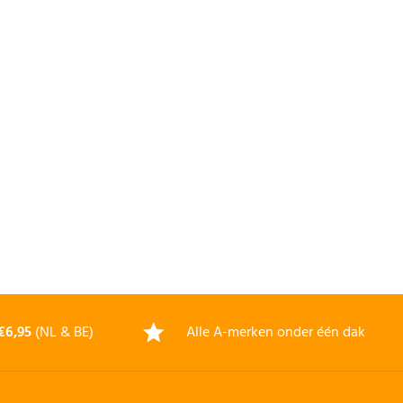
€6,95
(NL & BE)
Alle A-merken onder één dak