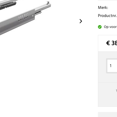
Merk:
Productnr.
Op voor
€ 3