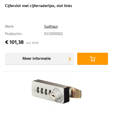
Cijferslot met cijferradertjes, slot links
Merk:
Sudhaus
Productnr.:
DV2000002
€ 101,38
incl. BTW
Meer informatie