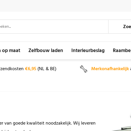
Zoe
n op maat
Zelfbouw laden
Interieurbeslag
Raambe
rzendkosten
€6,95
(NL & BE)
Merkonafhankelijk
r van goede kwaliteit noodzakelijk. Wij leveren