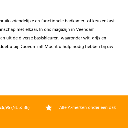
ebruiksvriendelijke en functionele badkamer- of keukenkast.
anschap met elkaar. In ons magazijn in Veendam
n uit de diverse basiskleuren, waaronder wit, grijs en
 doet u bij Duovorm.nl! Mocht u hulp nodig hebben bij uw
€6,95
(NL & BE)
Alle A-merken onder één dak