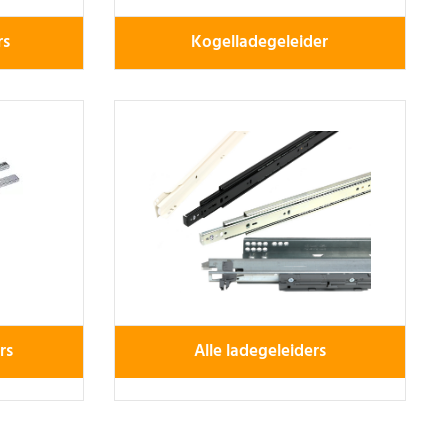
rs
Kogelladegeleider
rs
Alle ladegeleiders