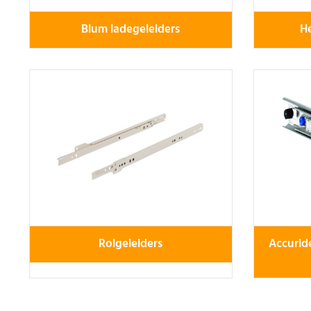
Blum ladegeleiders
He
Rolgeleiders
Accurid