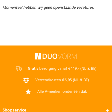
Momenteel hebben wij geen openstaande vacatures.
Gratis
bezorging vanaf € 149,- (NL & BE)
Verzendkosten
€6,95
(NL & BE)
Alle A-merken onder één dak
Shopservice