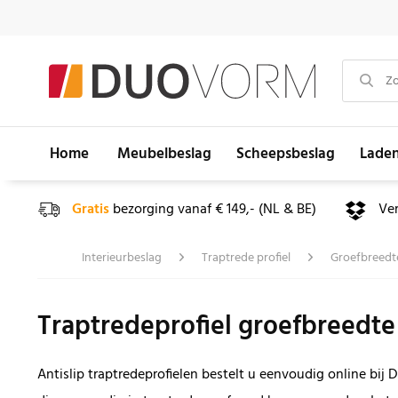
Home
Meubelbeslag
Scheepsbeslag
Lade
Gratis
bezorging vanaf € 149,- (NL & BE)
Ve
Interieurbeslag
Traptrede profiel
Groefbreedt
Traptredeprofiel groefbreedt
Antislip traptredeprofielen bestelt u eenvoudig online bij 