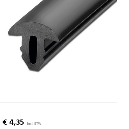
€ 4,35
incl. BTW