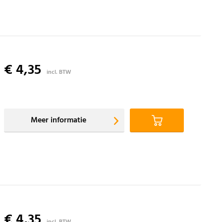
€ 4,35
incl. BTW
Meer informatie
€ 4,35
incl. BTW