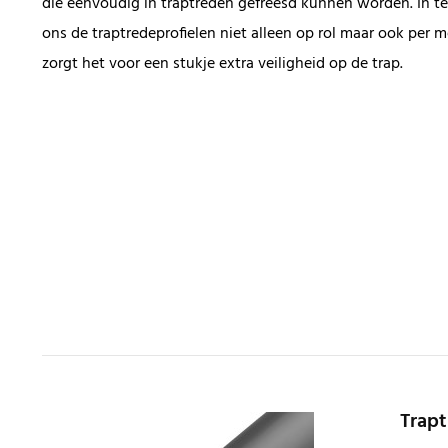
die eenvoudig in traptreden gefreesd kunnen worden. In teg
ons de traptredeprofielen niet alleen op rol maar ook per me
zorgt het voor een stukje extra veiligheid op de trap.
Trapt