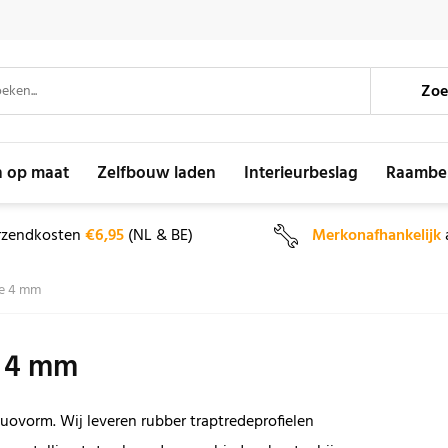
Zoe
n op maat
Zelfbouw laden
Interieurbeslag
Raambe
rzendkosten
€6,95
(NL & BE)
Merkonafhankelijk
e 4 mm
e 4 mm
Duovorm. Wij leveren rubber traptredeprofielen