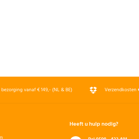
bezorging vanaf € 149,- (NL & BE)
Verzendkosten
Heeft u hulp nodig?
rm