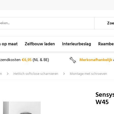
Zoe
n op maat
Zelfbouw laden
Interieurbeslag
Raambe
rzendkosten
€6,95
(NL & BE)
Merkonafhankelijk
en
Hettich softclose scharnieren
Montage met schroeven
Sensys
W45