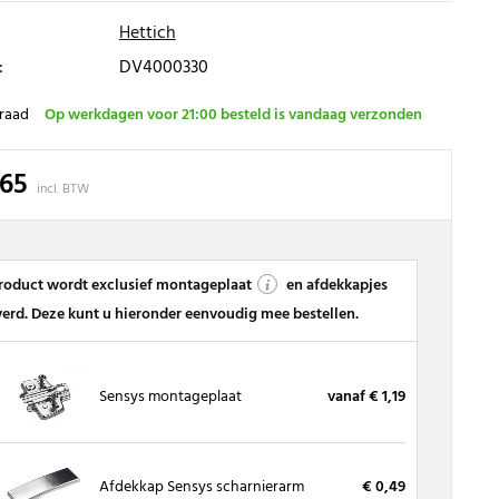
Hettich
:
DV4000330
raad
Op werkdagen voor 21:00 besteld is vandaag verzonden
,65
incl. BTW
product wordt exclusief montageplaat
en afdekkapjes
verd. Deze kunt u hieronder eenvoudig mee bestellen.
Sensys montageplaat
vanaf € 1,19
Afdekkap Sensys scharnierarm
€ 0,49