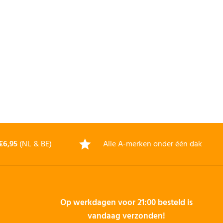
€6,95
(NL & BE)
Alle A-merken onder één dak
Op werkdagen voor 21:00 besteld is
vandaag verzonden!