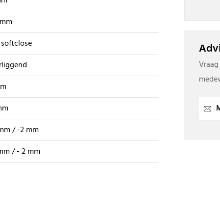
mm
9 mm
softclose
Advi
Vraag
rliggend
medew
mm
mm
M
 mm / -2 mm
mm / - 2 mm