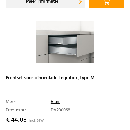
Meer informatie
Frontset voor binnenlade Legrabox, type M
Merk:
Blum
Productnr.:
DV2000681
€ 44,08
incl. BTW