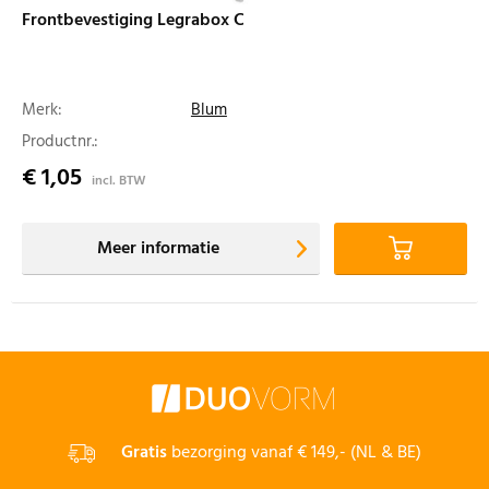
Frontbevestiging Legrabox C
Merk:
Blum
Productnr.:
€ 1,05
incl. BTW
Meer informatie
Gratis
bezorging vanaf € 149,- (NL & BE)