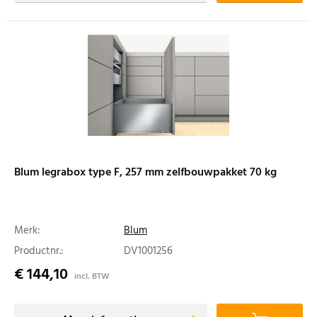
Blum legrabox type F, 257 mm zelfbouwpakket 70 kg
Merk:
Blum
Productnr.:
DV1001256
€ 144,10
incl. BTW