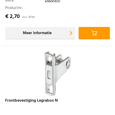
Merk:
Duovorm
Productnr.:
€ 2,70
incl. BTW
Meer informatie
Frontbevestiging Legrabox N