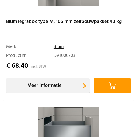
Blum legrabox type M, 106 mm zelfbouwpakket 40 kg
Merk:
Blum
Productnr.:
DV1000703
€ 68,40
incl. BTW
Meer informatie