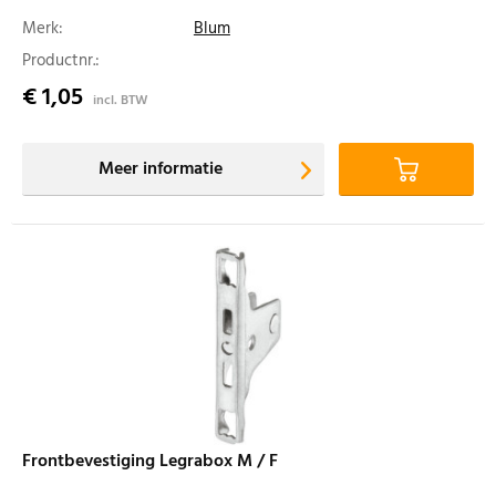
Merk:
Blum
Productnr.:
€ 1,05
incl. BTW
Meer informatie
Frontbevestiging Legrabox M / F