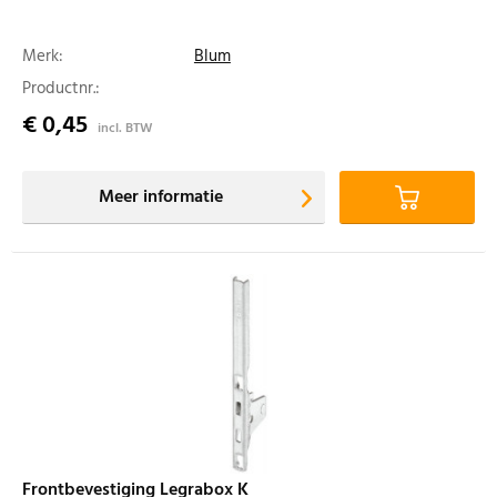
Merk:
Blum
Productnr.:
€ 0,45
incl. BTW
Meer informatie
Frontbevestiging Legrabox K