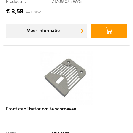
Productnr.:
ZI7.0M07 SW/G
€ 8,58
incl. BTW
Meer informatie
Frontstabilisator om te schroeven