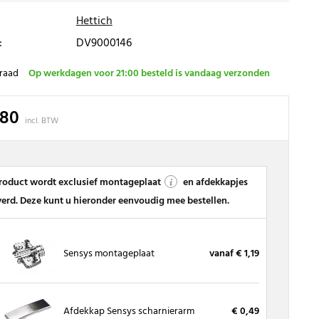
Hettich
:
DV9000146
raad
Op werkdagen voor 21:00 besteld is vandaag verzonden
,80
incl. BTW
product wordt exclusief montageplaat
en afdekkapjes
verd. Deze kunt u hieronder eenvoudig mee bestellen.
Sensys montageplaat
vanaf € 1,19
Afdekkap Sensys scharnierarm
€ 0,49