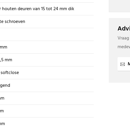
 houten deuren van 15 tot 24 mm dik
te schroeven
Advi
Vraag
medew
9 mm
5,5 mm
M
softclose
ggend
mm
mm
mm