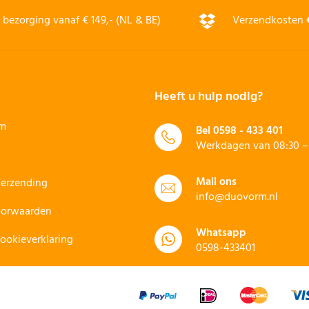
bezorging vanaf € 149,- (NL & BE)
Verzendkosten
Heeft u hulp nodig?
rm
Bel
0598 - 433 401
Werkdagen van 08:30 – 
Mail ons
Verzending
info@duovorm.nl
oorwaarden
Whatsapp
Cookieverklaring
0598-433401