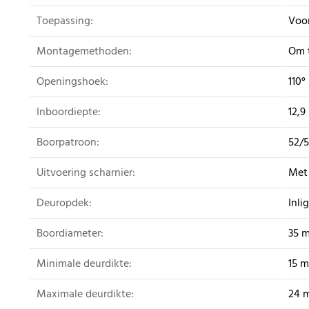
Toepassing:
Voor
Montagemethoden:
Om 
Openingshoek:
110°
Inboordiepte:
12,
Boorpatroon:
52/
Uitvoering scharnier:
Met 
Deuropdek:
Inli
Boordiameter:
35 
Minimale deurdikte:
15 
Maximale deurdikte:
24 