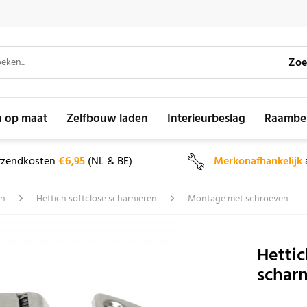
Zoe
n op maat
Zelfbouw laden
Interieurbeslag
Raambe
rzendkosten
€6,95
(NL & BE)
Merkonafhankelijk
en
Hettich softclose scharnieren
Montage met schroeven
Hettic
scharn