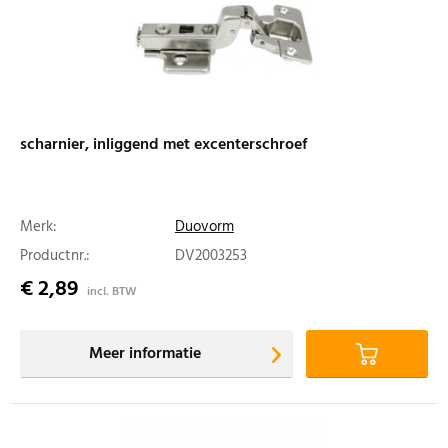
scharnier, inliggend met excenterschroef
Merk:
Duovorm
Productnr.:
DV2003253
€ 2,89
incl. BTW
Meer informatie