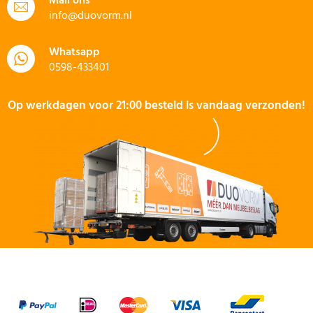
Mail ons
info@duovorm.nl
Whatsapp
0598-433401
Op werkdagen voor 21:00 besteld is vandaag verzonden!