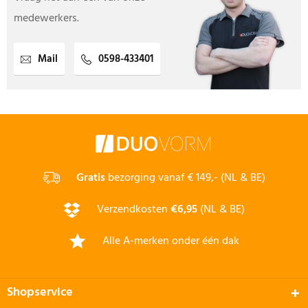
medewerkers.
Mail
0598-433401
Gratis
bezorging vanaf € 149,- (NL & BE)
Verzendkosten
€6,95
(NL & BE)
Alle A-merken onder één dak
Shopservice