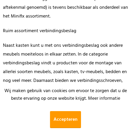
aftekenmal genoemd) is tevens beschikbaar als onderdeel van
het Minifix assortiment.
Ruim assortiment verbindingsbeslag
Naast kasten kunt u met ons verbindingsbeslag ook andere
meubels moeiteloos in elkaar zetten. In de categorie
verbindingsbeslag vindt u producten voor de montage van
allerlei soorten meubels, zoals kasten, tv-meubels, bedden en
nog veel meer. Daarnaast bieden we verbindingsschroeven,
lamello's, tafelbeslag, lamellen en lijmen/kitten aan in deze
Wij maken gebruik van cookies om ervoor te zorgen dat u de
categorie. Twijfelt u over het meest geschikte
beste ervaring op onze website krijgt.
Meer informatie
verbindingsbeslag? Aarzel dan niet om ons om advies te
vragen.
Accepteren
Bij Duovorm staan we klaar om u te helpen bij het vinden van