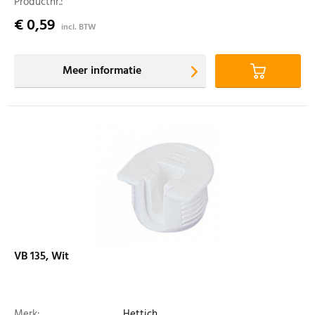
Productnr.:
€ 0,59
incl. BTW
Meer informatie
VB 135, Wit
Merk:
Hettich