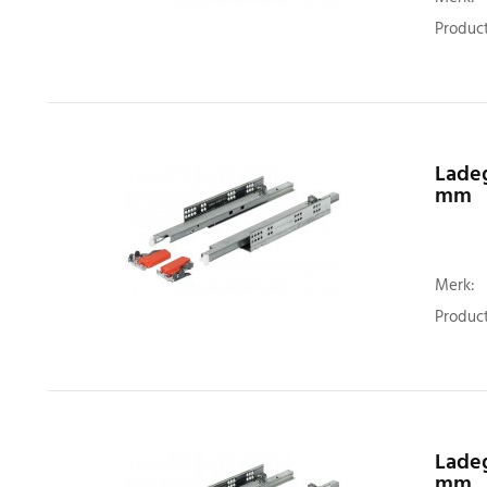
Product
Ladeg
mm
Merk:
Product
Ladeg
mm