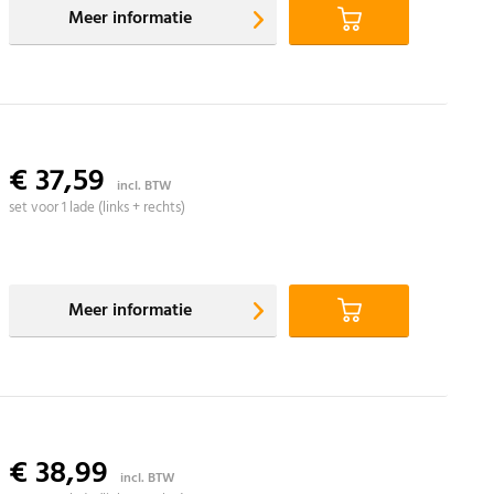
Meer informatie
€ 37,59
incl. BTW
set voor 1 lade (links + rechts)
Meer informatie
€ 38,99
incl. BTW