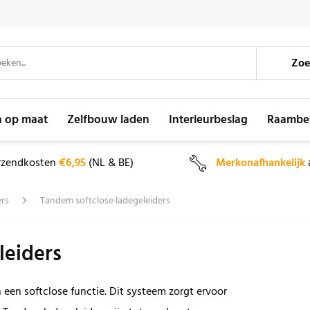
Zoe
n op maat
Zelfbouw laden
Interieurbeslag
Raambe
rzendkosten
€6,95
(NL & BE)
Merkonafhankelijk
ers
Tandem softclose ladegeleiders
leiders
een softclose functie. Dit systeem zorgt ervoor