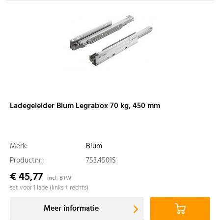
Ladegeleider Blum Legrabox 70 kg, 450 mm
Merk:
Blum
Productnr.:
753.4501S
€ 45,77
incl. BTW
set voor 1 lade (links + rechts)
Meer informatie