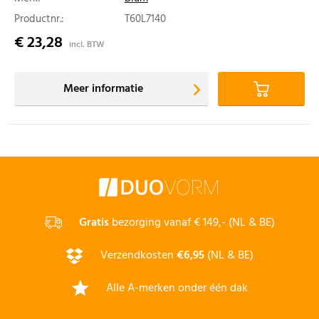
Productnr.:
T60L7140
€ 23,28
incl. BTW
Meer informatie
Gratis
bezorging vanaf € 149,- (NL & BE)
Verzendkosten
€6,95
(NL & BE)
Alle A-merken onder één dak