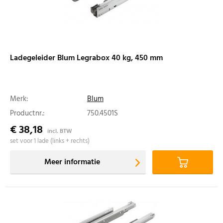
Ladegeleider Blum Legrabox 40 kg, 450 mm
Merk:
Blum
Productnr.:
750.4501S
€ 38,18
incl. BTW
set voor 1 lade (links + rechts)
Meer informatie