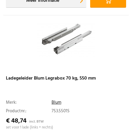
Meer informatie
Ladegeleider Blum Legrabox 70 kg, 550 mm
Merk:
Blum
Productnr.:
753.5501S
€ 48,74
incl. BTW
set voor 1 lade (links + rechts)