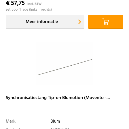
€ 57,75
incl. BTW
set voor 1 lade (links + rechts)
Meer informatie
Synchronisatiestang Tip-on Blumotion (Movento -...
Merk:
Blum