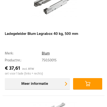
Ladegeleider Blum Legrabox 40 kg, 500 mm
Merk:
Blum
Productnr.:
750.5001S
€ 37,61
incl. BTW
set voor 1 lade (links + rechts)
Meer informatie