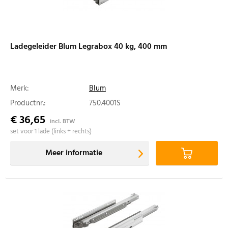
Ladegeleider Blum Legrabox 40 kg, 400 mm
Merk:
Blum
Productnr.:
750.4001S
€ 36,65
incl. BTW
set voor 1 lade (links + rechts)
Meer informatie