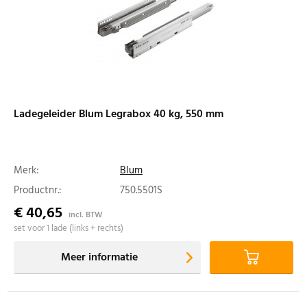
Ladegeleider Blum Legrabox 40 kg, 550 mm
Merk:
Blum
Productnr.:
750.5501S
€ 40,65
incl. BTW
set voor 1 lade (links + rechts)
Meer informatie