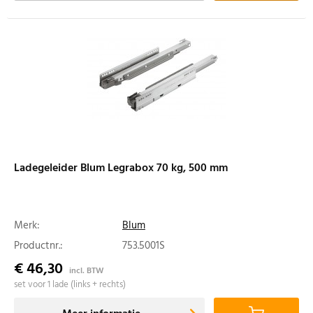
Ladegeleider Blum Legrabox 70 kg, 500 mm
Merk:
Blum
Productnr.:
753.5001S
€ 46,30
incl. BTW
set voor 1 lade (links + rechts)