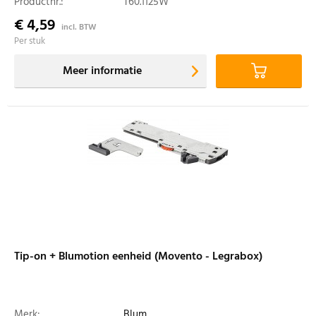
Productnr.:
T60.1125W
€ 4,59
incl. BTW
Per stuk
Meer informatie
Tip-on + Blumotion eenheid (Movento - Legrabox)
Merk:
Blum