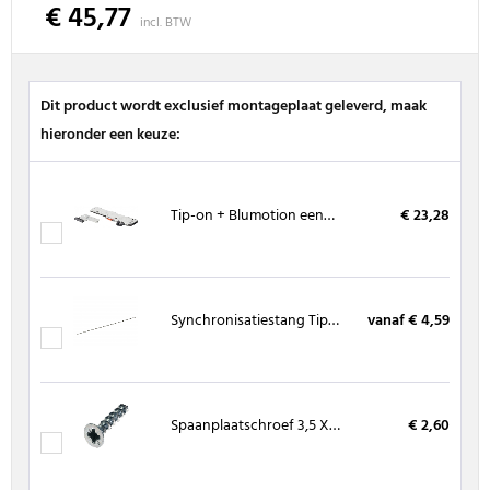
€ 45,77
incl. BTW
Dit product wordt exclusief montageplaat geleverd, maak
hieronder een keuze:
Tip-on + Blumotion eenheid (Movento - Legrabox)
€ 23,28
Synchronisatiestang Tip-on Blumotion (Movento - Legrabox)
vanaf € 4,59
Spaanplaatschroef 3,5 X 16 mm, kruiskop (200 stuks)
€ 2,60