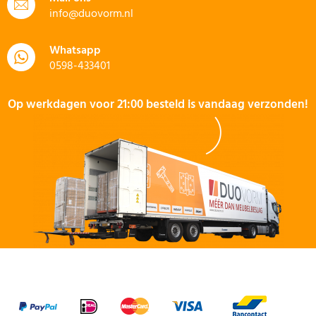
info@duovorm.nl
Whatsapp
0598-433401
Op werkdagen voor 21:00 besteld is vandaag verzonden!