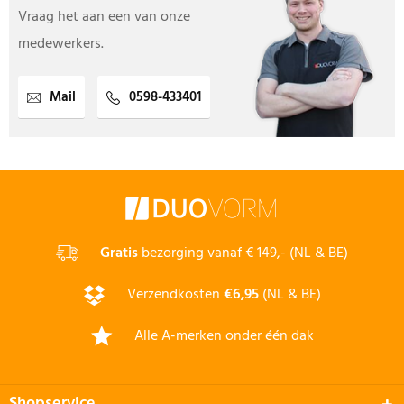
Vraag het aan een van onze
medewerkers.
Mail
0598-433401
Gratis
bezorging vanaf € 149,- (NL & BE)
Verzendkosten
€6,95
(NL & BE)
Alle A-merken onder één dak
Shopservice