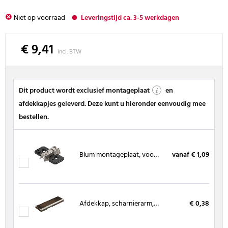
Niet op voorraad
Leveringstijd ca. 3-5 werkdagen
€ 9,41
incl. BTW
Dit product wordt exclusief montageplaat
en
afdekkapjes geleverd. Deze kunt u hieronder eenvoudig mee
bestellen.
Blum montageplaat, voor spaanplaatschroeven, ONYX ZWART
vanaf € 1,09
Afdekkap, scharnierarm, zwart, speciale 95º scharnieren, glasdeurscharnieren, hoek/minischarnieren
€ 0,38