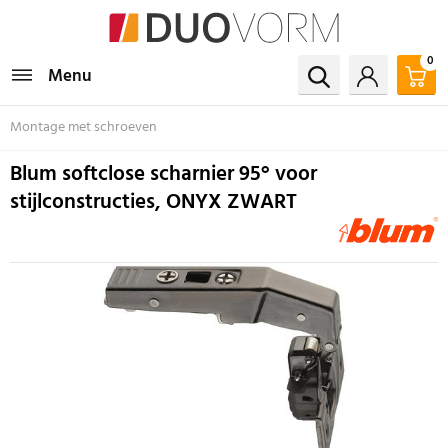
0
Menu
Montage met schroeven
Blum softclose scharnier 95° voor
stijlconstructies, ONYX ZWART