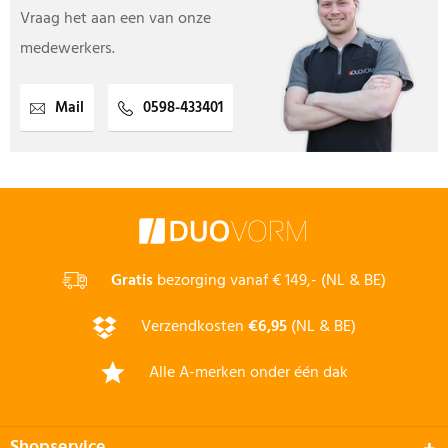
Vraag het aan een van onze
medewerkers.
Mail
0598-433401
Gratis
bezorging vanaf € 149,- (NL & BE)
Verzendkosten
€6,95
(NL & BE)
Alle A-merken onder één dak
Shopservice