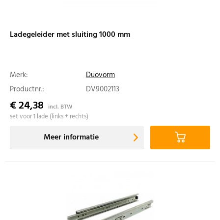
Ladegeleider met sluiting 1000 mm
Merk:
Duovorm
Productnr.:
DV9002113
€ 24,38
incl. BTW
set voor 1 lade (links + rechts)
Meer informatie