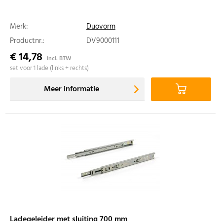
Merk:
Duovorm
Productnr.:
DV9000111
€ 14,78
incl. BTW
set voor 1 lade (links + rechts)
Meer informatie
Ladegeleider met sluiting 700 mm