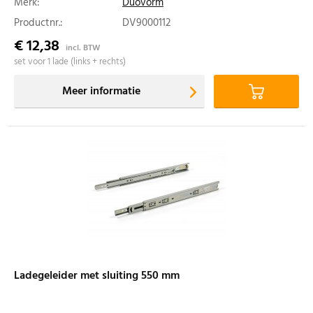
Merk:
Duovorm
Productnr.:
DV9000112
€ 12,38
incl. BTW
set voor 1 lade (links + rechts)
Meer informatie
Ladegeleider met sluiting 550 mm