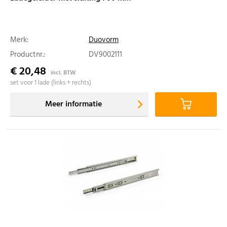
Merk:
Duovorm
Productnr.:
DV9002111
€ 20,48
incl. BTW
set voor 1 lade (links + rechts)
Meer informatie