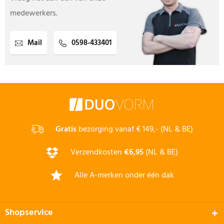
medewerkers.
Mail
0598-433401
Gratis
bezorging vanaf € 149,- (NL & BE)
Verzendkosten
€6,95
(NL & BE)
Alle A-merken onder één dak
Shopservice