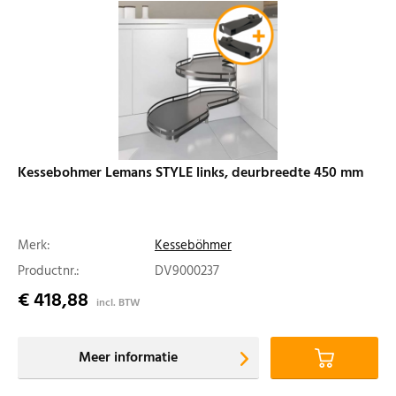
Kessebohmer Lemans STYLE links, deurbreedte 450 mm
Merk:
Kesseböhmer
Productnr.:
DV9000237
€ 418,88
incl. BTW
Meer informatie