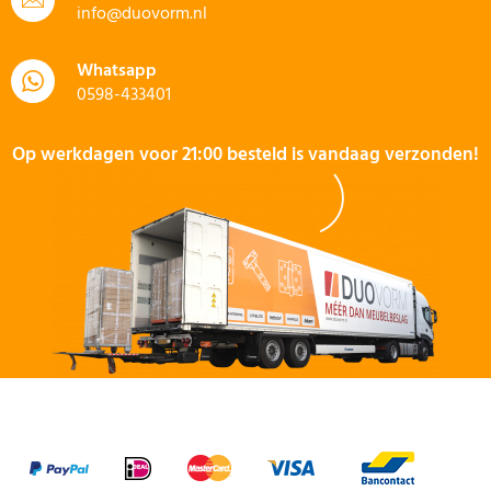
info@duovorm.nl
Whatsapp
0598-433401
Op werkdagen voor 21:00 besteld is vandaag verzonden!