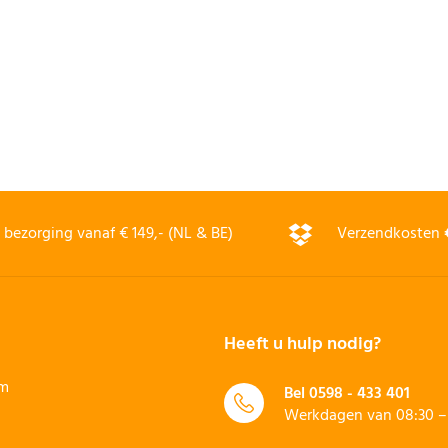
bezorging vanaf € 149,- (NL & BE)
Verzendkosten
Heeft u hulp nodig?
rm
Bel
0598 - 433 401
Werkdagen van 08:30 – 