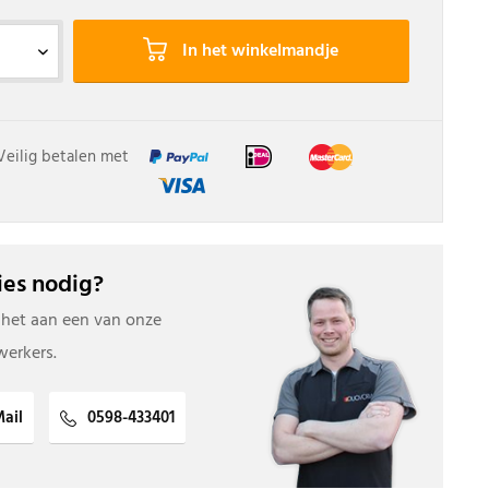
In het winkelmandje
Veilig betalen met
es nodig?
 het aan een van onze
erkers.
ail
0598-433401