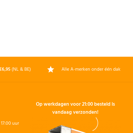
€6,95
(NL & BE)
Alle A-merken onder één dak
Op werkdagen voor 21:00 besteld is
vandaag verzonden!
17:00 uur