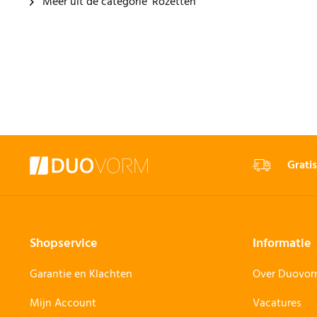
Meer uit de categorie 'Rozetten'
Gratis
Shopservice
Informatie
Garantie en Klachten
Over Duovo
Mijn Account
Vacatures