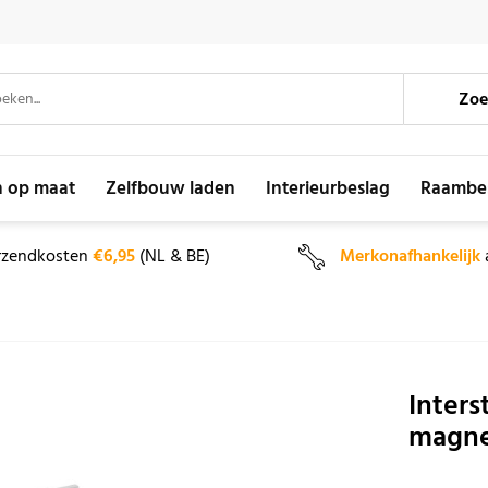
Zoe
n op maat
Zelfbouw laden
Interieurbeslag
Raambe
rzendkosten
€6,95
(NL & BE)
Merkonafhankelijk
Inters
magne