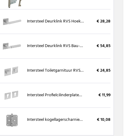
Intersteel Deurklink RVS Hoek 90°op vierkant magneet rozet
€ 28,28
Intersteel Deurklink RVS Bau-stil op vierkant magneet rozet
€ 54,85
Intersteel Toiletgarnituur RVS 8 mm met magneet en nokken vierkant 55x55x3 mm
€ 24,85
Intersteel Profielcilinderplaten RVS met magneet vierkant 55x55x3 mm
€ 11,99
Intersteel kogellagerscharnier RVS 76 x 76 mm
€ 10,08