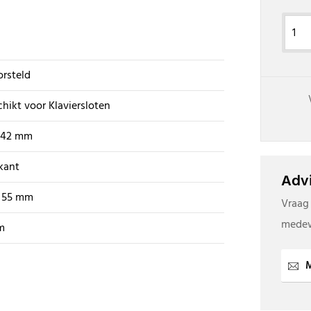
rsteld
hikt voor Klaviersloten
- 42 mm
kant
Advi
x 55 mm
Vraag
medew
m
M