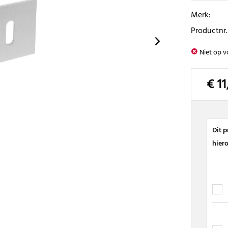
Merk:
Productnr.
Niet op v
€ 11
Dit 
hier