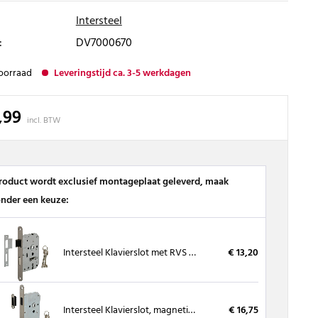
Intersteel
:
DV7000670
oorraad
Leveringstijd ca. 3-5 werkdagen
,99
incl. BTW
product wordt exclusief montageplaat geleverd, maak
onder een keuze:
Intersteel Klavierslot met RVS voorplaat, inclusief sluitplaat
€ 13,20
Intersteel Klavierslot, magnetisch RVS voorplaat met sluitkom
€ 16,75