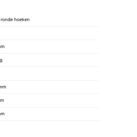
 ronde hoeken
mm
kg
 mm
mm
mm