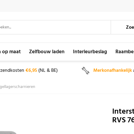
Zoe
n op maat
Zelfbouw laden
Interieurbeslag
Raambe
rzendkosten
€6,95
(NL & BE)
Merkonafhankelijk
gellagerscharnieren
Inters
RVS 7