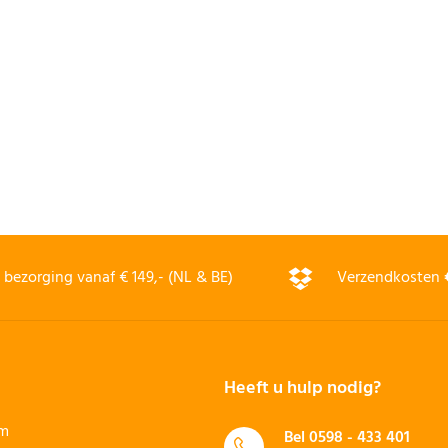
bezorging vanaf € 149,- (NL & BE)
Verzendkosten
Heeft u hulp nodig?
rm
Bel
0598 - 433 401