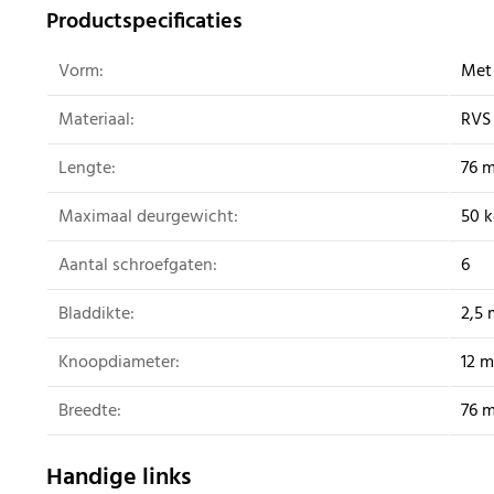
Productspecificaties
Vorm:
Met
Materiaal:
RVS
Lengte:
76 
Maximaal deurgewicht:
50 
Aantal schroefgaten:
6
Bladdikte:
2,5
Knoopdiameter:
12 
Breedte:
76 
Handige links