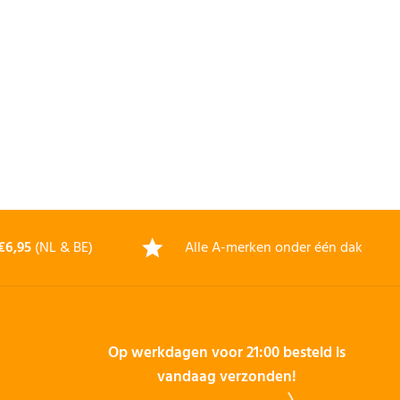
€6,95
(NL & BE)
Alle A-merken onder één dak
Op werkdagen voor 21:00 besteld is
vandaag verzonden!