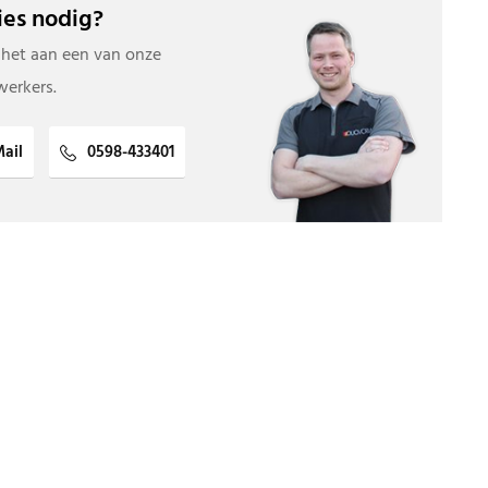
es nodig?
 het aan een van onze
erkers.
ail
0598-433401