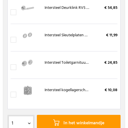
Intersteel Deurklink RVS Bau-stil op rond magneet rozet
€ 54,85
Intersteel Sleutelplaten RVS staal verdekt met magneet en nokken Ø55x3 mm
€ 11,99
Intersteel Toiletgarnituur RVS 8 mm met magneet en nokken Ø55x3 mm
€ 24,85
Intersteel kogellagerscharnier RVS 76 x 76 mm
€ 10,08
In het winkelmandje