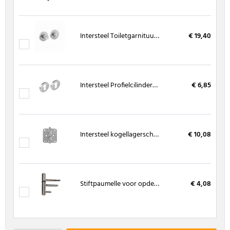
Intersteel Toiletgarnituur RVS 8 mm met nokken Ø51x10 mm ATP
€ 19,40
Intersteel Profielcilinderplaat RVS met nokken Ø51x10 mm ATP
€ 6,85
Intersteel kogellagerscharnier RVS 76 x 76 mm
€ 10,08
Stiftpaumelle voor opdekdeuren
€ 4,08