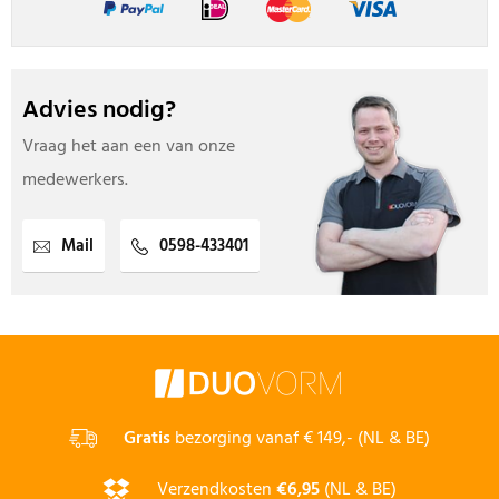
Advies nodig?
Vraag het aan een van onze
medewerkers.
Mail
0598-433401
Gratis
bezorging vanaf € 149,- (NL & BE)
Verzendkosten
€6,95
(NL & BE)