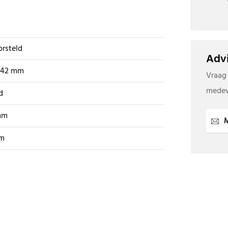
rsteld
Advi
- 42 mm
Vraag
medew
d
mm
M
m