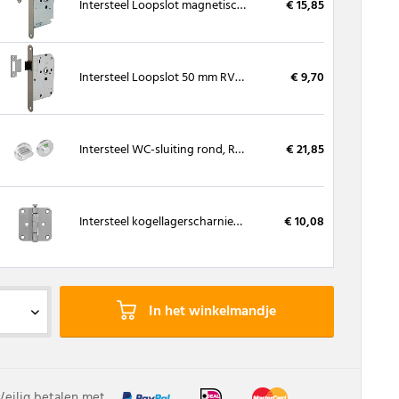
Intersteel Loopslot magnetisch RVS met sluitkom
€ 15,85
Intersteel Loopslot 50 mm RVS voorplaat, inclusief sluitplaat
€ 9,70
Intersteel WC-sluiting rond, Roestvast staal 53x8 mm, met indicator
€ 21,85
Intersteel kogellagerscharnier RVS 76 x 76 mm
€ 10,08
In het winkelmandje
Veilig betalen met