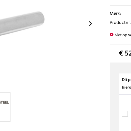
Merk:
Productnr.
Niet op v
€ 5
Dit 
hier