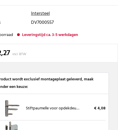
Intersteel
:
DV7000557
oorraad
Leveringstijd ca. 3-5 werkdagen
2,27
incl. BTW
product wordt exclusief montageplaat geleverd, maak
onder een keuze:
Stiftpaumelle voor opdekdeuren
€ 4,08