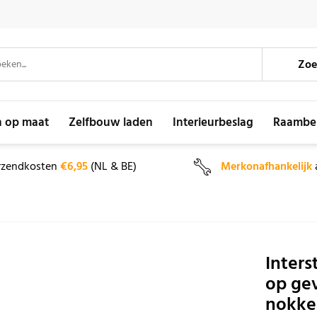
Zoe
n op maat
Zelfbouw laden
Interieurbeslag
Raambe
rzendkosten
€6,95
(NL & BE)
Merkonafhankelijk
Inters
op gev
nokke