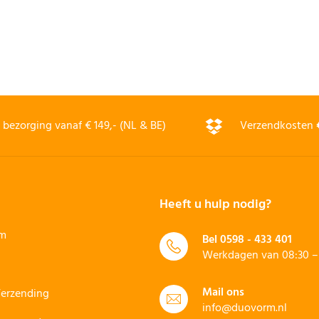
bezorging vanaf € 149,- (NL & BE)
Verzendkosten
Heeft u hulp nodig?
rm
Bel
0598 - 433 401
Werkdagen van 08:30 – 
Mail ons
Verzending
info@duovorm.nl