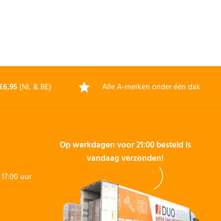
€6,95
(NL & BE)
Alle A-merken onder één dak
Op werkdagen voor 21:00 besteld is
vandaag verzonden!
17:00 uur