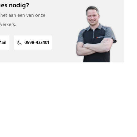
es nodig?
 het aan een van onze
erkers.
ail
0598-433401