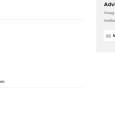
Advi
Vraag
medew
M
mm