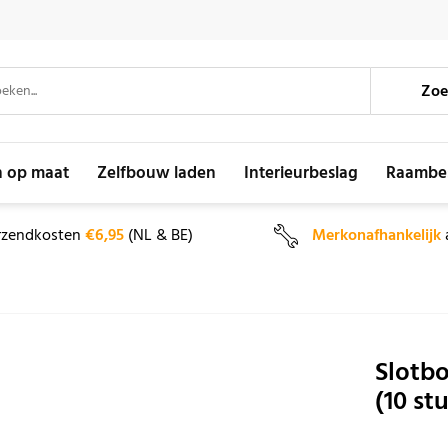
Zoe
n op maat
Zelfbouw laden
Interieurbeslag
Raambe
rzendkosten
€6,95
(NL & BE)
Merkonafhankelijk
Slotb
(10 st