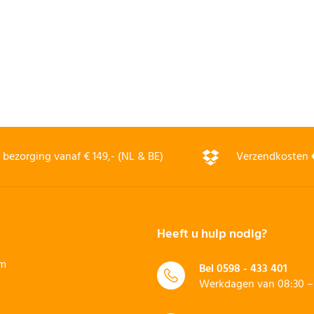
bezorging vanaf € 149,- (NL & BE)
Verzendkosten
Heeft u hulp nodig?
rm
Bel
0598 - 433 401
Werkdagen van 08:30 – 