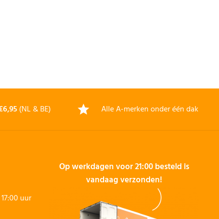
€6,95
(NL & BE)
Alle A-merken onder één dak
Op werkdagen voor 21:00 besteld is
vandaag verzonden!
17:00 uur