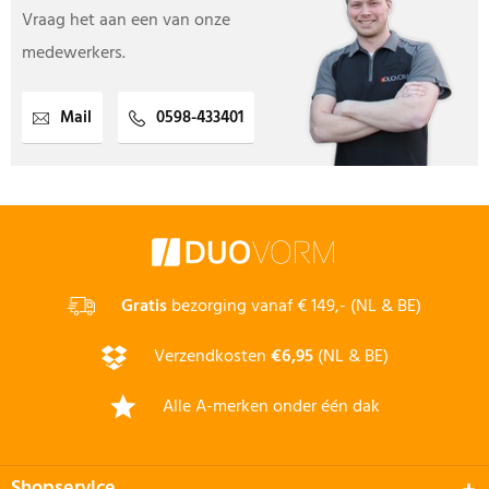
Vraag het aan een van onze
medewerkers.
Mail
0598-433401
Gratis
bezorging vanaf € 149,- (NL & BE)
Verzendkosten
€6,95
(NL & BE)
Alle A-merken onder één dak
Shopservice