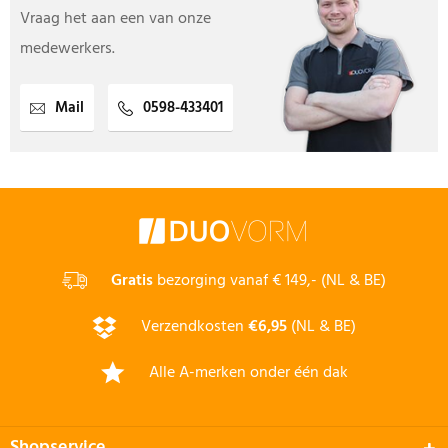
Vraag het aan een van onze
medewerkers.
Mail
0598-433401
Gratis
bezorging vanaf € 149,- (NL & BE)
Verzendkosten
€6,95
(NL & BE)
Alle A-merken onder één dak
Shopservice