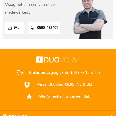
Vraag het aan een van onze
medewerkers.
Mail
0598-433401
Gratis
bezorging vanaf € 149,- (NL & BE)
Verzendkosten
€6,95
(NL & BE)
Alle A-merken onder één dak
Shopservice