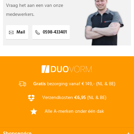
Vraag het aan een van onze
medewerkers.
Mail
0598-433401
Gratis
bezorging vanaf € 149,- (NL & BE)
Verzendkosten
€6,95
(NL & BE)
Alle A-merken onder één dak
Shopservice