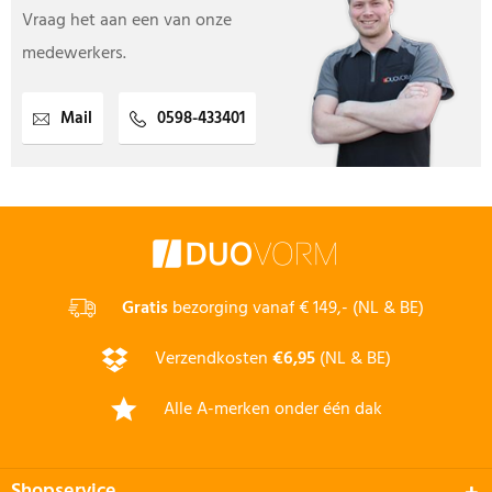
Vraag het aan een van onze
medewerkers.
Mail
0598-433401
Gratis
bezorging vanaf € 149,- (NL & BE)
Verzendkosten
€6,95
(NL & BE)
Alle A-merken onder één dak
Shopservice