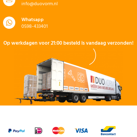
info@duovorm.nl
Whatsapp
0598-433401
Op werkdagen voor 21:00 besteld is vandaag verzonden!