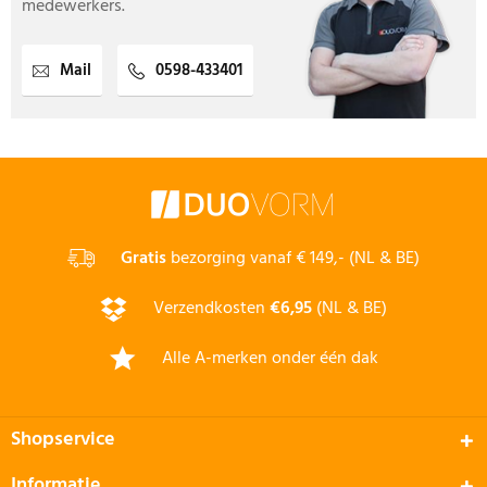
medewerkers.
Mail
0598-433401
Gratis
bezorging vanaf € 149,- (NL & BE)
Verzendkosten
€6,95
(NL & BE)
Alle A-merken onder één dak
Shopservice
Informatie