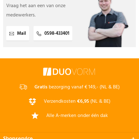
Vraag het aan een van onze
medewerkers.
Mail
0598-433401
Gratis
bezorging vanaf € 149,- (NL & BE)
Verzendkosten
€6,95
(NL & BE)
Alle A-merken onder één dak
Shopservice