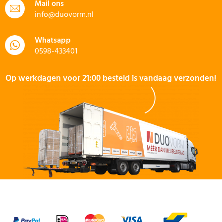
Mail ons
info@duovorm.nl
Whatsapp
0598-433401
Op werkdagen voor 21:00 besteld is vandaag verzonden!