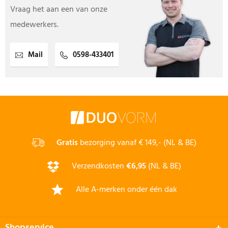
Vraag het aan een van onze
medewerkers.
Mail
0598-433401
Gratis
bezorging vanaf € 149,- (NL & BE)
Verzendkosten
€6,95
(NL & BE)
Alle A-merken onder één dak
Shopservice