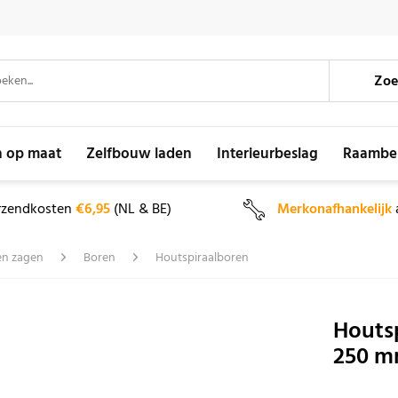
Zoe
n op maat
Zelfbouw laden
Interieurbeslag
Raambe
rzendkosten
€6,95
(NL & BE)
Merkonafhankelijk
en zagen
Boren
Houtspiraalboren
Houts
250 