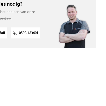
es nodig?
 het aan een van onze
erkers.
ail
0598-433401