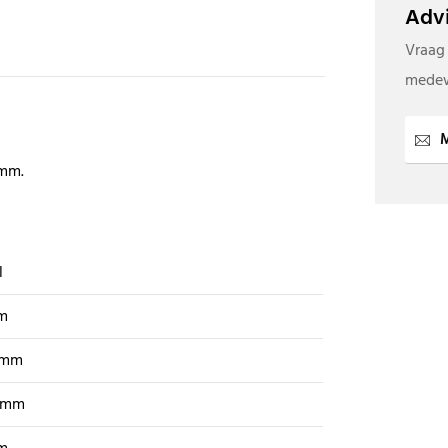
Advi
Vraag
medew
M
 mm.
l
m
 mm
 mm