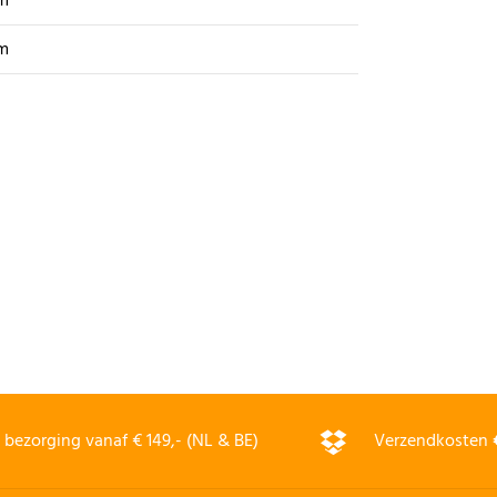
m
m
bezorging vanaf € 149,- (NL & BE)
Verzendkosten