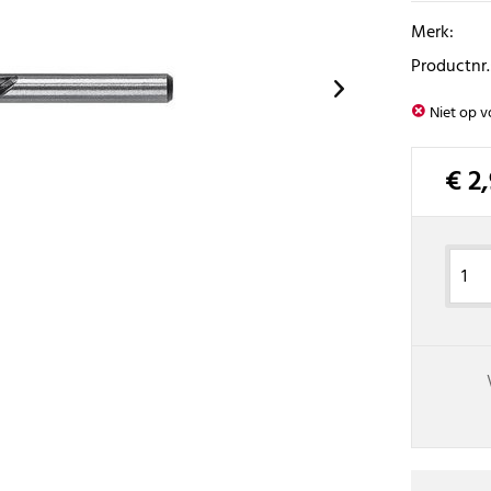
Merk:
Productnr.
Niet op v
€ 2