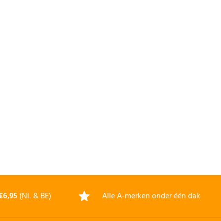
€6,95
(NL & BE)
Alle A-merken onder één dak