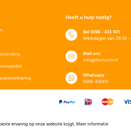
Heeft u hulp nodig?
rm
Bel
0598 - 433 401
Werkdagen van 08:30 – 
Mail ons
Verzending
info@duovorm.nl
oorwaarden
Whatsapp
Cookieverklaring
0598-433401
este ervaring op onze website krijgt.
Meer informatie