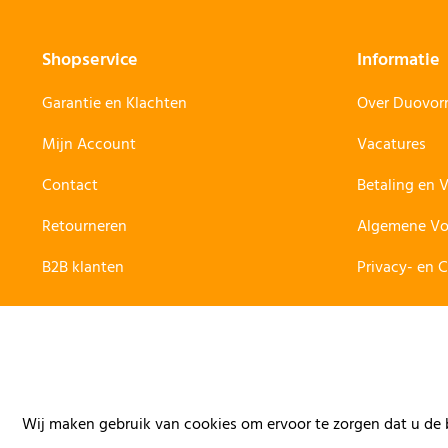
Shopservice
Informatie
Garantie en Klachten
Over Duovo
Mijn Account
Vacatures
Contact
Betaling en 
Retourneren
Algemene V
B2B klanten
Privacy- en 
Wij maken gebruik van cookies om ervoor te zorgen dat u de b