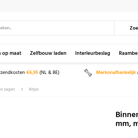
Zoe
n op maat
Zelfbouw laden
Interieurbeslag
Raambe
rzendkosten
€6,95
(NL & BE)
Merkonafhankelijk
en zagen
Bitjes
Binnen
mm, m