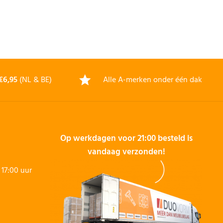
€6,95
(NL & BE)
Alle A-merken onder één dak
Op werkdagen voor 21:00 besteld is
vandaag verzonden!
17:00 uur