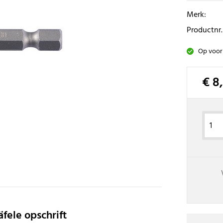
Merk:
Productnr.
Op voor
€ 8
fele opschrift