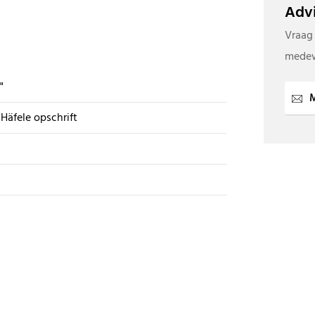
Advi
Vraag
medew
"
M
Häfele opschrift