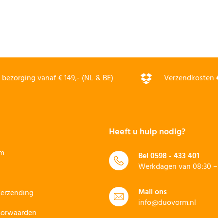
bezorging vanaf € 149,- (NL & BE)
Verzendkosten
Heeft u hulp nodig?
rm
Bel
0598 - 433 401
Werkdagen van 08:30 – 
Mail ons
Verzending
info@duovorm.nl
oorwaarden