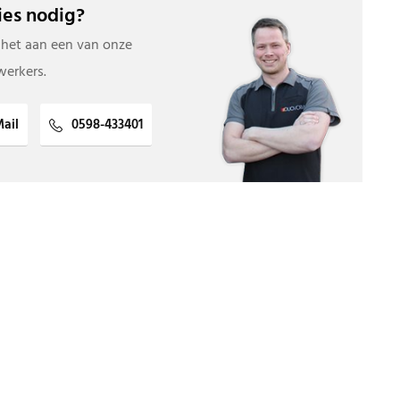
es nodig?
 het aan een van onze
erkers.
ail
0598-433401