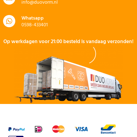
info@duovorm.nl
Whatsapp
0598-433401
Op werkdagen voor 21:00 besteld is vandaag verzonden!