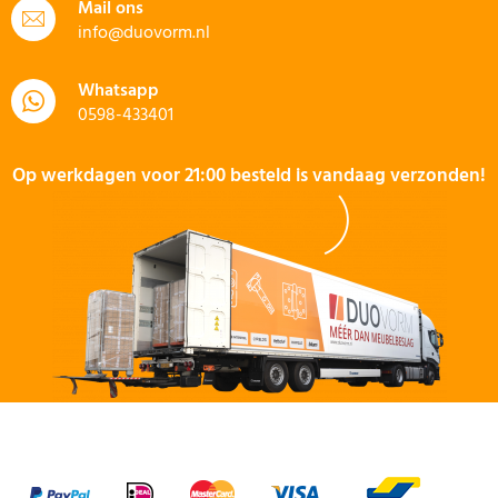
Mail ons
info@duovorm.nl
Whatsapp
0598-433401
Op werkdagen voor 21:00 besteld is vandaag verzonden!