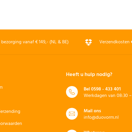
bezorging vanaf € 149,- (NL & BE)
Verzendkosten
Heeft u hulp nodig?
rm
Bel
0598 - 433 401
Werkdagen van 08:30 – 
Mail ons
Verzending
info@duovorm.nl
oorwaarden