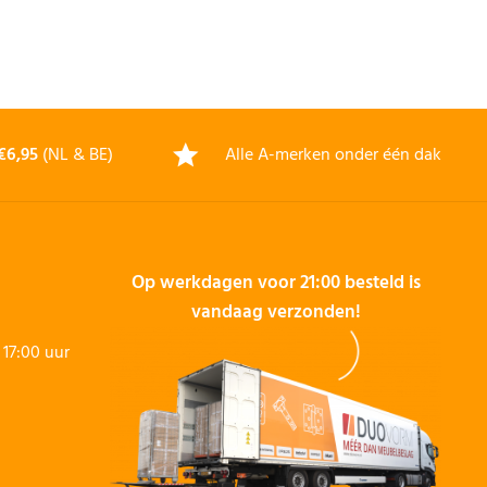
€6,95
(NL & BE)
Alle A-merken onder één dak
Op werkdagen voor 21:00 besteld is
vandaag verzonden!
17:00 uur