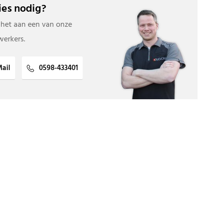
es nodig?
 het aan een van onze
erkers.
ail
0598-433401