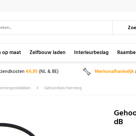
Zoe
n op maat
Zelfbouw laden
Interieurbeslag
Raambe
rzendkosten
€6,95
(NL & BE)
Merkonafhankelijk
hermingsmiddelen
Gehoorbescherming
Gehoo
dB