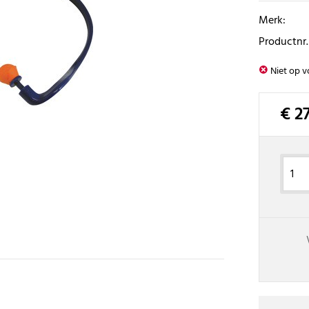
Merk:
Productnr.
Niet op v
€ 2