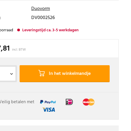
Duovorm
:
DV0002526
oorraad
Leveringstijd ca. 3-5 werkdagen
7,81
incl. BTW
In het winkelmandje
Veilig betalen met