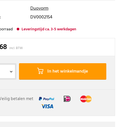
Duovorm
:
DV0002154
oorraad
Leveringstijd ca. 3-5 werkdagen
,68
incl. BTW
In het winkelmandje
Veilig betalen met