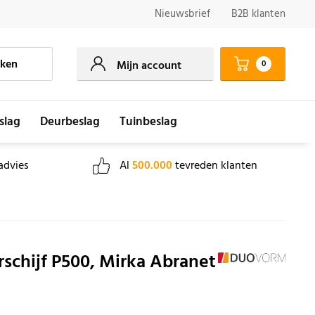
Nieuwsbrief
B2B klanten
ken
0
Mijn account
slag
Deurbeslag
Tuinbeslag
advies
Al
500.000
tevreden klanten
schijf P500, Mirka Abranet