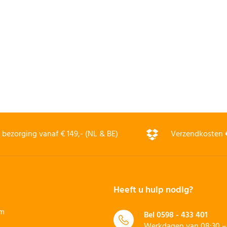
bezorging vanaf € 149,- (NL & BE)
Verzendkosten
Heeft u hulp nodig?
rm
Bel
0598 - 433 401
Werkdagen van 08:30 – 