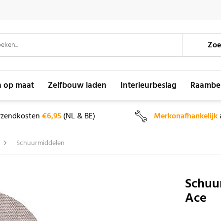
Zoe
n op maat
Zelfbouw laden
Interieurbeslag
Raambe
rzendkosten
€6,95
(NL & BE)
Merkonafhankelijk
Schuurmiddelen
Schuur
Ace