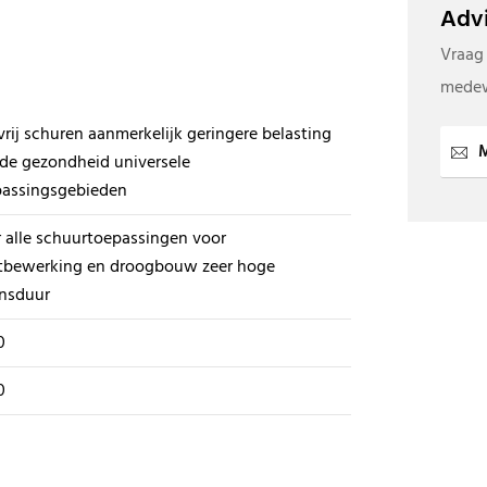
Advi
Vraag
medew
vrij schuren aanmerkelijk geringere belasting
M
de gezondheid universele
passingsgebieden
 alle schuurtoepassingen voor
tbewerking en droogbouw zeer hoge
ensduur
0
0