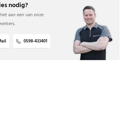
es nodig?
 het aan een van onze
erkers.
ail
0598-433401