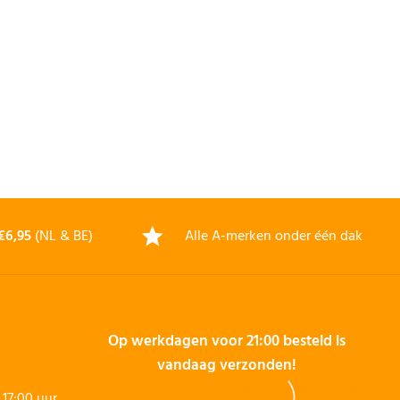
€6,95
(NL & BE)
Alle A-merken onder één dak
Op werkdagen voor 21:00 besteld is
vandaag verzonden!
17:00 uur