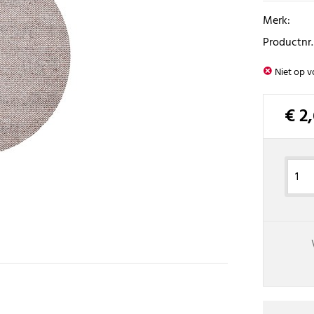
Merk:
Productnr.
Niet op v
€ 2