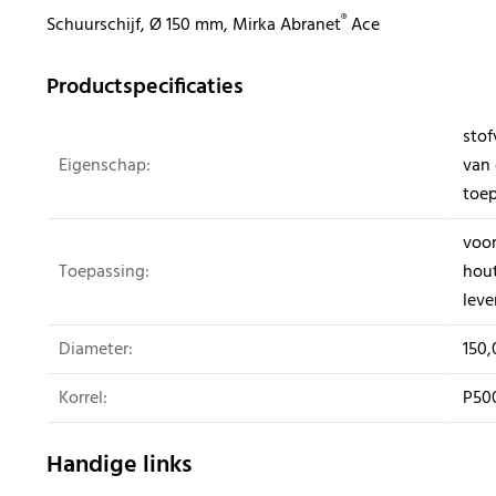
®
Schuurschijf, Ø 150 mm, Mirka Abranet
Ace
Productspecificaties
stof
Eigenschap:
van 
toe
voor
Toepassing:
hou
lev
Diameter:
150,
Korrel:
P50
Handige links