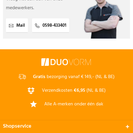
medewerkers.
Mail
0598-433401
Gratis
bezorging vanaf € 149,- (NL & BE)
Verzendkosten
€6,95
(NL & BE)
Alle A-merken onder één dak
Shopservice