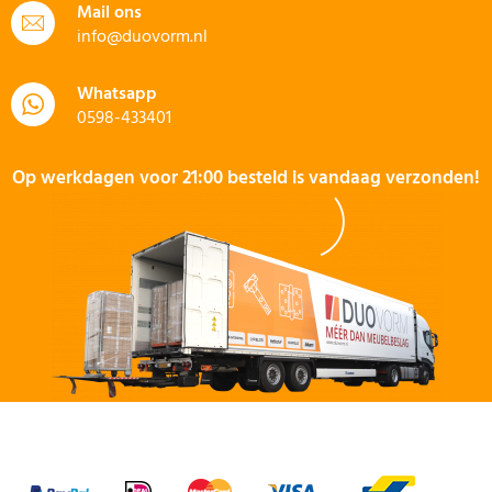
Mail ons
info@duovorm.nl
Whatsapp
0598-433401
Op werkdagen voor 21:00 besteld is vandaag verzonden!