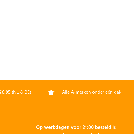
€6,95
(NL & BE)
Alle A-merken onder één dak
Op werkdagen voor 21:00 besteld is