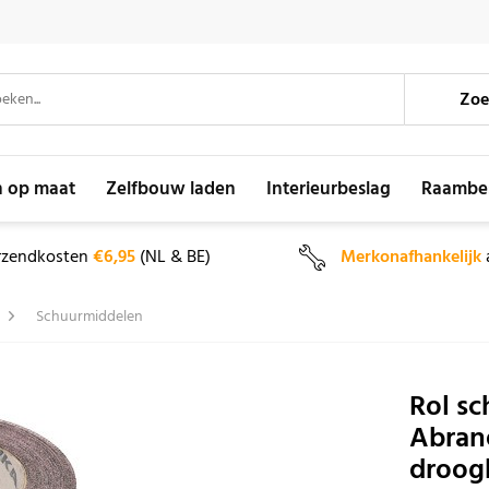
Zoe
n op maat
Zelfbouw laden
Interieurbeslag
Raambe
rzendkosten
€6,95
(NL & BE)
Merkonafhankelijk
Schuurmiddelen
Rol sc
Abran
droo