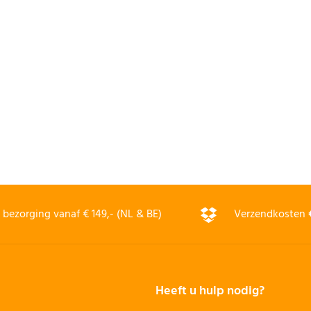
bezorging vanaf € 149,- (NL & BE)
Verzendkosten
Heeft u hulp nodig?