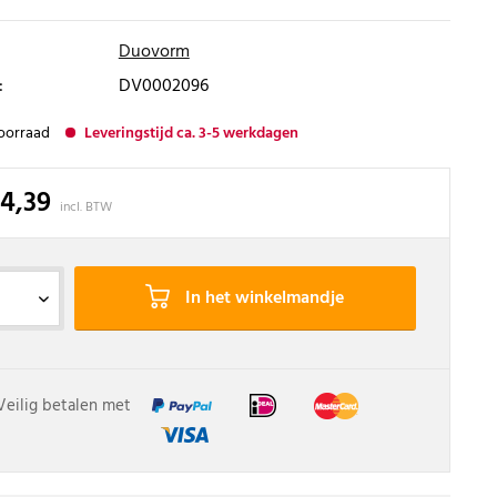
Duovorm
:
DV0002096
oorraad
Leveringstijd ca. 3-5 werkdagen
34,39
incl. BTW
In het winkelmandje
Veilig betalen met