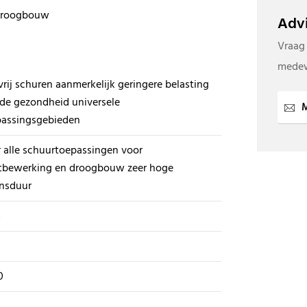
 droogbouw
Advi
Vraag
medew
vrij schuren aanmerkelijk geringere belasting
de gezondheid universele
M
passingsgebieden
 alle schuurtoepassingen voor
tbewerking en droogbouw zeer hoge
ensduur
m
0