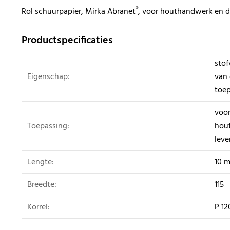
®
Rol schuurpapier, Mirka Abranet
, voor houthandwerk en
Productspecificaties
stof
Eigenschap:
van 
toe
voor
Toepassing:
hou
lev
Lengte:
10 
Breedte:
115
Korrel:
P 12