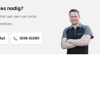
es nodig?
 het aan een van onze
erkers.
ail
0598-433401