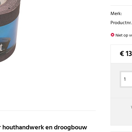
Merk:
Productnr.
Niet op v
€ 1
oor houthandwerk en droogbouw