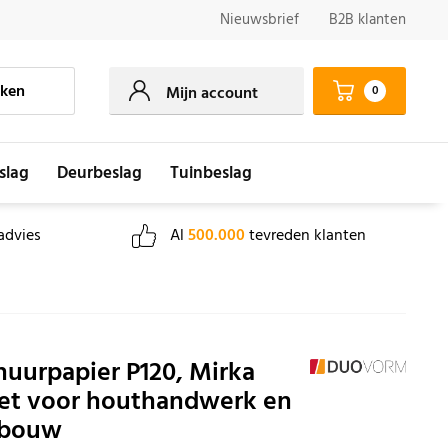
Nieuwsbrief
B2B klanten
ken
0
Mijn account
slag
Deurbeslag
Tuinbeslag
advies
Al
500.000
tevreden klanten
huurpapier P120, Mirka
et voor houthandwerk en
gbouw